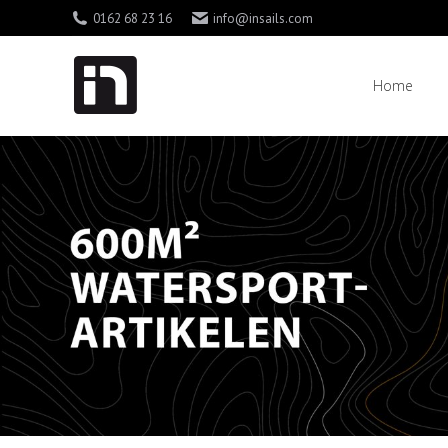
0162 68 23 16
info@insails.com
Home
Home