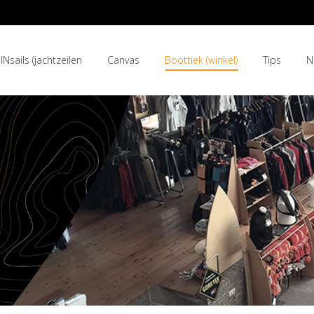
INsails (jachtzeilen
Canvas
Boottiek (winkel)
Tips
N
INsails (jachtzeilen
Canvas
Boottiek (winkel)
Tips
N