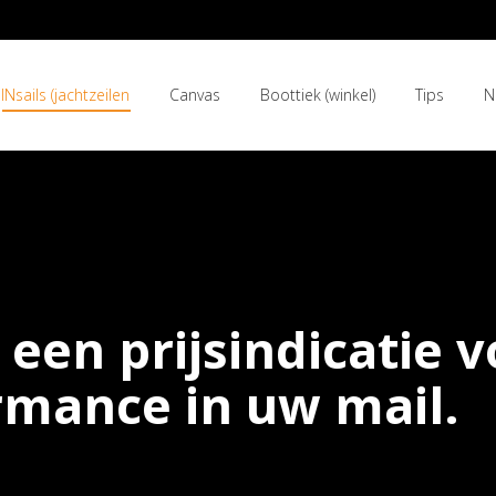
INsails (jachtzeilen
Canvas
Boottiek (winkel)
Tips
N
INsails (jachtzeilen
Canvas
Boottiek (winkel)
Tips
N
een prijsindicatie 
mance in uw mail.