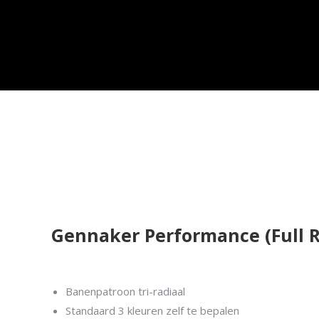
Gennaker Performance (Full R
Banenpatroon tri-radiaal
Standaard 3 kleuren zelf te bepalen