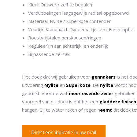
Kleur Ontwerp zelf te bepalen
Verdubbelingen laagsgewijs radiaal opgebouwd
Materiaal: Nylite / Superkote contender
Voorlijk: Standaard Dyneema lijn i.v.m. Furler optie
Roestvrijstalen perskousen/ringen
Reguleerlijn aan achterlijk en onderlijk
Bijpassende zeilzak
Het doek dat wij gebruiken voor
gennakers
is het do
uitvoering
Nylite
en
Superkote
. De
nylite
wordt hoof
gebruikt. Voor de wat
meer eisende zeiler
gebruiken
voordeel van dit doek is dat het een
gladdere finisch
hangen. Bij te water raken of regen n
eemt
dit doek t
Direct een indicatie in uw mail