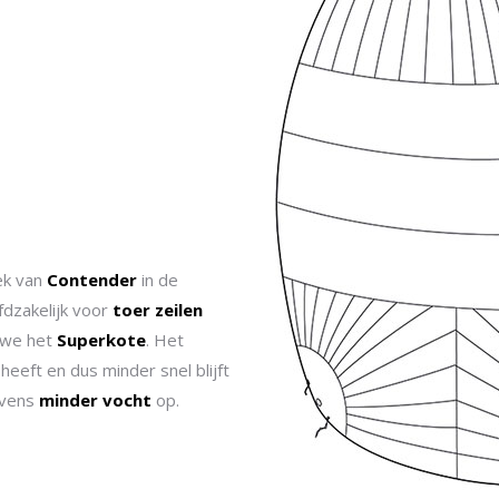
ek van
Contender
in de
dzakelijk voor
toer zeilen
 we het
Superkote
. Het
heeft en dus minder snel blijft
evens
minder vocht
op.