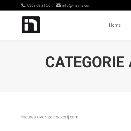
0162 68 23 16
info@insails.com
Home
Home
CATEGORIE
Nieuws over zeilmakerij.com