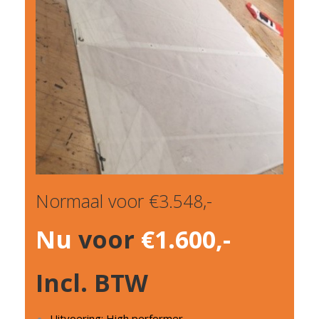
Normaal voor €3.548,-
Nu
voor
€1.600,-
Incl. BTW
Uitvoering: High performer