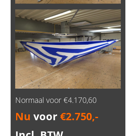
Normaal voor €4.170,60
Nu
voor
€2.750,-
Incl. BTW