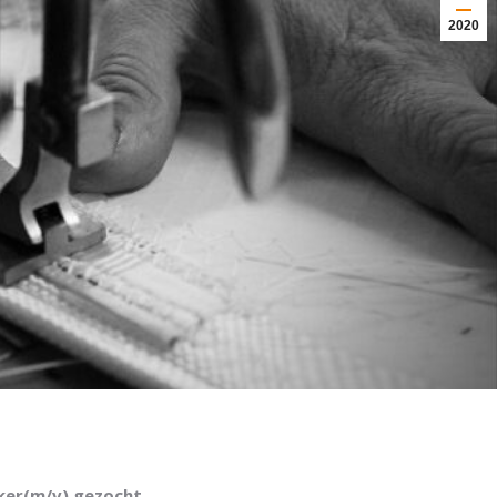
2020
ker(m/v) gezocht