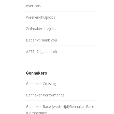
over-ons
Weekendhulp
Jobs
Zeilmaker–:–>
Jobs
Bedankt
Thank you
#27547 (geen titel)
Gennakers
Gennaker Cruising
Gennaker Performance
Gennaker Race (wedstrijd)
Gennaker Race
(Competition)