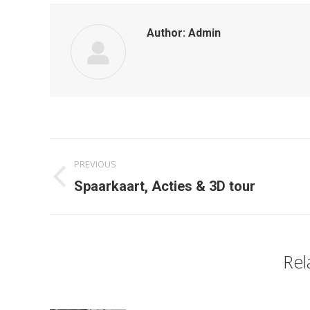
Author:
Admin
Post
PREVIOUS
navigation
Previous
Spaarkaart, Acties & 3D tour
post:
Rel