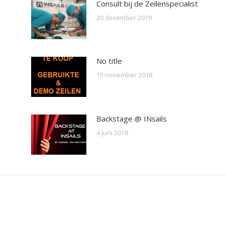
Consult bij de Zeilenspecialist
20 december 2019
No title
15 november 2018
Backstage @ INsails
4 juni 2018