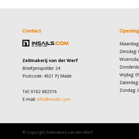
Contact
Openings
Maandag:
Dinsdag: 
Woensdag
Zeilmakerij van der Werf
Donderdag
Brieltjenspolder 24
Vrijdag: 0
Postcode: 4921 PJ Made
Zaterdag:
Zondag: 
Tel: 0162 682316
E-mail:
info@insails.com
© Copyright Zeilmakerij van der Werf