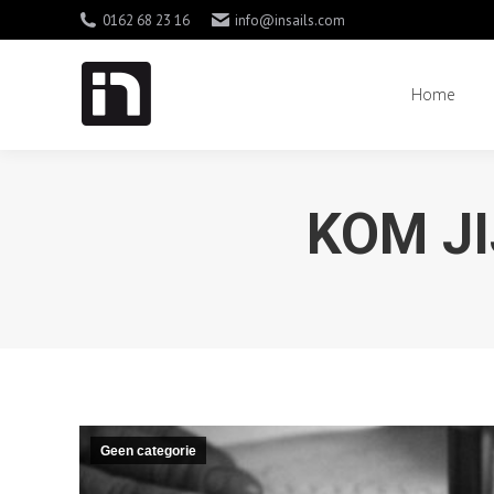
0162 68 23 16
info@insails.com
Home
Home
KOM J
Geen categorie